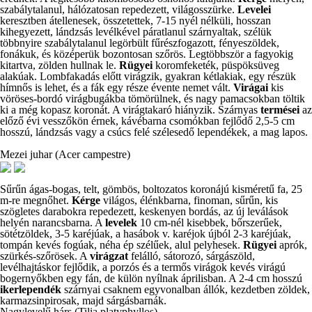
szabálytalanul, hálózatosan repedezett, világosszürke.
Levelei
keresztben átellenesek, összetettek, 7-15 nyél nélküli, hosszan
kihegyezett, lándzsás levélkével páratlanul szárnyaltak, szélük
többnyire szabálytalanul legörbült fűrészfogazott, fényeszöldek,
fonákuk, és középerük bozontosan szőrös. Legtöbbször a fagyokig
kitartva, zölden hullnak le.
Rügyei
koromfeketék, püspöksüveg
alakúak. Lombfakadás előtt virágzik, gyakran kétlakiak, egy részük
hímnős is lehet, és a fák egy része évente nemet vált.
Virágai
kis
vöröses-bordó virágbugákba tömörülnek, és nagy pamacsokban töltik
ki a még kopasz koronát. A virágtakaró hiányzik. Szárnyas
termései
az
előző évi vesszőkön érnek, kávébarna csomókban fejlődő 2,5-5 cm
hosszú, lándzsás vagy a csúcs felé szélesedő lependékek, a mag lapos.
Mezei juhar (Acer campestre)
Sűrűn ágas-bogas, telt, gömbös, boltozatos koronájú kisméretű fa, 25
m-re megnőhet.
Kérge
világos, élénkbarna, finoman, sűrűn, kis
szögletes darabokra repedezett, keskenyen bordás, az új leválások
helyén narancsbarna. A
levelek
10 cm-nél kisebbek, bőrszerűek,
sötétzöldek, 3-5 karéjúak, a hasábok v. karéjok újból 2-3 karéjúak,
tompán kevés fogúak, néha ép szélűek, alul pelyhesek.
Rügyei
aprók,
szürkés-szőrösek. A
virágzat
felálló, sátorozó, sárgászöld,
levélhajtáskor fejlődik, a porzós és a termős virágok kevés virágú
bogernyőkben egy fán, de külön nyílnak áprilisban. A 2-4 cm hosszú
ikerlependék
szárnyai csaknem egyvonalban állók, kezdetben zöldek,
karmazsinpirosak, majd sárgásbarnák.
Nagylevelű hárs (Tilia platyphyllos)