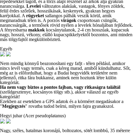
repedésekkel tagolt, és a törzs alapi részénél az árkok alja gyakran
narancssárga.
Levelei
változatos alakúak, vastagok, fényes zöldek,
felül érdes szőrűek, hosszúkásak, keskenyek, gyakran hegyes
karéjokkal. A
rügyeket
sallangos pálhák veszik körül, amik
megmaradnak télen is. A porzós
virágok
csoportosan csüngők,
narancssárgák, a termősek rövid nyélen a levelek hónaljában fejlődnek.
A fényesbarna
makkok
kocsánytalanok, 2-4 cm hosszúak, kupacsuk
nagy, hosszú, vékony, elálló kupacspikkelyektől bozontos, ami minden
más tölgyfajtól megkülönbözteti.
Egyéb
Nem mindig könnyű beazonosítani egy fafjt - télen például, amikor
nincs levél vagy termés, csak a kéreg marad, amiből kiindulhatsz. Sőt,
még az is előfordulhat, hogy a Budai hegyvidék területére nem
jellemző, ritka fára bukkansz, aminek nem hoztunk létre külön
kategóriát.
Ha nem vagy biztos a pontos fajban, vagy ritkaságra találtál
(szelídgesztenye, kocsányos tölgy stb.), akkor válaszd az egyéb
kategóriát!
Ezekben az esetekben a GPS adatok és a körméret megadásakor a
"
Megjegyzés
" rovatba tudod beírni, milyen fajra gyanakszol.
Hegyi juhar (Acer pseudoplatanus)
Nagy, széles, hatalmas koronájú, boltozatos, sötét lombbú, 35 méterre