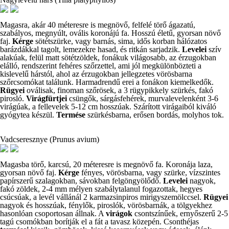
Magasra, akár 40 méteresre is megnövő, felfelé törő ágazatú,
szabályos, megnyúlt, ovális koronájú fa. Hosszú életű, gyorsan növő
faj.
Kérge
sötétszürke, vagy barnás, sima, idős korban hálózatos
barázdákkal tagolt, lemezekre hasad, és ritkán sarjadzik.
Levelei
szív
alakúak, felül matt sötétzöldek, fonákuk világosabb, az érzugokban
elálló, rendszerint fehéres szőrzettel, ami jól megkülönbözteti a
kislevelű hárstól, ahol az érzugokban jellegzetes vörösbarna
szőrcsomókat találunk. Harmadrendű erei a fonákon kiemelkedők.
Rügyei
oválisak, finoman szőrösek, a 3 rügypikkely szürkés, fakó
pirosló.
Virágfürtjei
csüngők, sárgásfehérek, murvalevelenként 3-6
virágúak, a fellevelek 5-12 cm hosszúak. Szárított virágaiból kiváló
gyógytea készül.
Termése
szürkésbarna, erősen bordás, molyhos tok.
Vadcseresznye (Prunus avium)
Magasba törő, karcsú, 20 méteresre is megnövő fa. Koronája laza,
gyorsan növő faj.
Kérge
fényes, vörösbarna, vagy szürke, vízszintes
papírszerű szalagokban, sávokban felgöngyölődő.
Levelei
nagyok,
fakó zöldek, 2-4 mm mélyen szabálytalanul fogazottak, hegyes
csúcsúak, a levél vállánál 2 karmazsinpiros mirigyszemölccsel.
Rügyei
nagyok és hosszúak, fénylők, piroslók, vörösbarnák, a tölgyekhez
hasonlóan csoportosan állnak. A
virágok
csontszínűek, ernyőszerű 2-5
tagú csomókban borítják el a fát a tavasz közepén. Csonthéjas