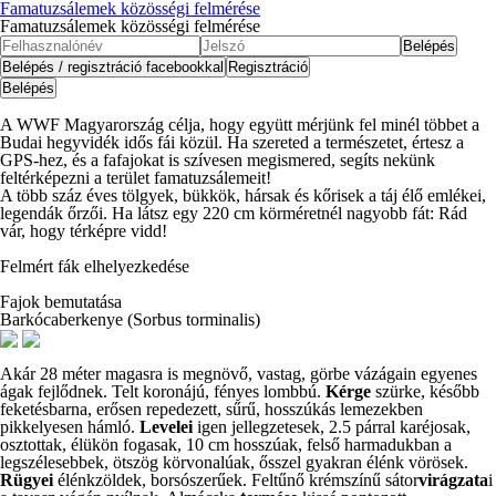
Famatuzsálemek közösségi felmérése
Famatuzsálemek közösségi felmérése
A WWF Magyarország célja, hogy együtt mérjünk fel minél többet a
Budai hegyvidék idős fái közül. Ha szereted a természetet, értesz a
GPS-hez, és a fafajokat is szívesen megismered, segíts nekünk
feltérképezni a terület famatuzsálemeit!
A több száz éves tölgyek, bükkök, hársak és kőrisek a táj élő emlékei,
legendák őrzői. Ha látsz egy 220 cm körméretnél nagyobb fát: Rád
vár, hogy térképre vidd!
Felmért fák elhelyezkedése
Fajok bemutatása
Barkócaberkenye (Sorbus torminalis)
Akár 28 méter magasra is megnövő, vastag, görbe vázágain egyenes
ágak fejlődnek. Telt koronájú, fényes lombbú.
Kérge
szürke, később
feketésbarna, erősen repedezett, sűrű, hosszúkás lemezekben
pikkelyesen hámló.
Levelei
igen jellegzetesek, 2.5 párral karéjosak,
osztottak, élükön fogasak, 10 cm hosszúak, felső harmadukban a
legszélesebbek, ötszög körvonalúak, ősszel gyakran élénk vörösek.
Rügyei
élénkzöldek, borsószerűek. Feltűnő krémszínű sátor
virágzata
i