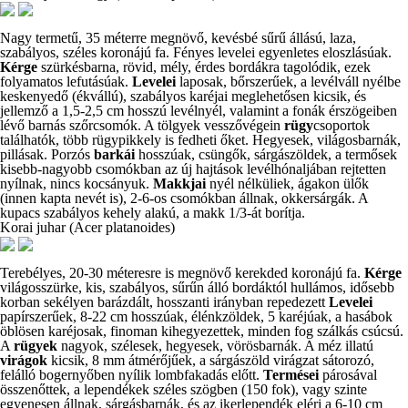
Nagy termetű, 35 méterre megnövő, kevésbé sűrű állású, laza,
szabályos, széles koronájú fa. Fényes levelei egyenletes eloszlásúak.
Kérge
szürkésbarna, rövid, mély, érdes bordákra tagolódik, ezek
folyamatos lefutásúak.
Levelei
laposak, bőrszerűek, a levélváll nyélbe
keskenyedő (ékvállú), szabályos karéjai meglehetősen kicsik, és
jellemző a 1,5-2,5 cm hosszú levélnyél, valamint a fonák érszögeiben
lévő barnás szőrcsomók. A tölgyek vesszővégein
rügy
csoportok
találhatók, több rügypikkely is fedheti őket. Hegyesek, világosbarnák,
pillásak. Porzós
barkái
hosszúak, csüngők, sárgászöldek, a termősek
kisebb-nagyobb csomókban az új hajtások levélhónaljában rejtetten
nyílnak, nincs kocsányuk.
Makkjai
nyél nélküliek, ágakon ülők
(innen kapta nevét is), 2-6-os csomókban állnak, okkersárgák. A
kupacs szabályos kehely alakú, a makk 1/3-át borítja.
Korai juhar (Acer platanoides)
Terebélyes, 20-30 méteresre is megnövő kerekded koronájú fa.
Kérge
világosszürke, kis, szabályos, sűrűn álló bordáktól hullámos, idősebb
korban sekélyen barázdált, hosszanti irányban repedezett
Levelei
papírszerűek, 8-22 cm hosszúak, élénkzöldek, 5 karéjúak, a hasábok
öblösen karéjosak, finoman kihegyezettek, minden fog szálkás csúcsú.
A
rügyek
nagyok, szélesek, hegyesek, vörösbarnák. A méz illatú
virágok
kicsik, 8 mm átmérőjűek, a sárgászöld virágzat sátorozó,
felálló bogernyőben nyílik lombfakadás előtt.
Termései
párosával
összenőttek, a lependékek széles szögben (150 fok), vagy szinte
egyenesen állnak, sárgásbarnák, és az ikerlependék eléri a 6-10 cm