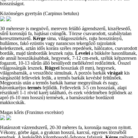
hosszúságot.
Közönséges gyertyán (Carpinus betulus)
30 méteresre is megnövő, mereven felálló ágrendszerű, kiszélesedő,
sűrű koronájú fa, hajtásai csüngők. Törzse csavarodott, szabálytalan
keresztmetszetű.
Kérge
sima, világosszürkés, rajta hosszirányú,
hullámos, fakó ezüstös vagy narancsos tekergőző rajzolatok
keletkeznek, aztán idős korára széles repedések, hálózatos, csavarodott
bordák, majd támbordák lesznek rajta.
Levelei
a bükkére hasonlítanak,
de annál hosszúkásabbak, hegyesek, 7-12 cm-esek, szélük kétszeresen
fogazott, 10-13 sűrűn álló besüllyedt mellékérrel redőzöttek. Ősszel
világossárgák lesznek.
Rügyei
hosszúak (8 mm), hegyesek,
világosbarnák, a vesszőhöz simulnak. A porzós barkák
virágai
t kis
sárgászöld fellevelek fedik, a termős barkák kevésbé feltűnőek.
Megporzás után a termős barkák hamar megnyúlnak és nagy,
háromkaréjos
termés
fejlődik. Felleveleik 3-5 cm hosszúak, alapi
részüknél 1-1 rövid karéj található, és ezek védelmében fejlődnek az
apró (6-10 mm hosszú) termések, a barnásszürke bordázott
makkocskák.
Magas kőris (Fraxinus excelsior)
Határozott vázrendszerű, 20-30 méteres fa, koronája nagyon nyitott.
Vékony, görbe ágai, a gyakran hosszú, karcsú, egyenes törzséből
erednek. A legkésőbb kilombosodó őshonos fafajunk.
Kérge
mélyen,