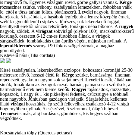
is megnövő fa. Egyenes vázágain rövid, görbe gallyai vannak.
Kérge
rózsaszínes szürke, vékony, szabálytalan lemezekben, foltokban válik
le, ettől a törzs tarkán foltos, platánszerű.
Levelei
nagyok, finoman
karéjosak, 5 hasábúak, a hasábok legfeljebb a lemez közepéig érnek,
szélük egyenlőtlenül csipkés v. fűrészes, sok lekerekedő foggal,
besüllyedt erektől ráncos felszínűek, fonákjuk néha bíboros. A
rügyek
nagyok, zöldek. A
virágzat
sokvirágú (olykor 100), macskafarokszerű
lecsüngő, összetett 6-12 cm-es fürtökben állnak, a virágok
sárgászöldek, lombfakadás után április végén, májusban nyílnak. A
lependéktermés
szárnyai 90 fokos szöget zárnak, a magház
gömbölyded.
Kislevelű hárs (Tilia cordata)
Kissé szabálytalan, lekerekedően oszlopos, boltozatos koronájú 25-30
méteresre növő, hosszú életű fa.
Kérge
szürke, barnássárga, finoman
repedezett, gyakran nagyon sok sarjat nevel.
Levelei
kicsik, általában
simák, fonákukon az érzugok rozsdabarnán, pamacsosan szőrösek, a
harmadrendű erek nem kiemelkedők.
Rügyei
tojásdadok, duzzadtak,
kopaszok, 1 nagy és 1 kis pikkellyel fedettek, csúcsrügye a többinél
nem nagyobb. Júniusban gazdagon virágzik. Sárgásfehér, kellemes
illatú
virágai
hosszúkás, ép szélű fellevélhez csatlakozó 4-12 virágú
bogernyőben nyílnak, 5 csészével, 5 szirommal, ötágú bibével.
Termései
simák, alig bordások, gömbösek, kis hegyes szálban
végződnek.
Kocsánytalan tölgy (Quercus petraea)