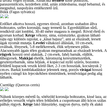
a tavasz végén nyílnak. Almácska
termése
kissé pontozott,
paraszemölcsös, kezdetben zöld, aztán zöldesbarna, majd bebarnul, és
megpuhul, naspolyára emlékeztető ízű.
Bükk (Fagus sylvatica)
Erdőket alkotva hosszú, egyenes törzsű, azonban szabadon állva
boltozatos, széles koronájú, nagy termetű fa. Egyedülállóan sűrű,
rendkívül zárt lombbú, 30-40 méter magasra is megnő. Rövid életű és
gyorsan korhad.
Kérge
vékony, sima, ezüstszürke, gyakran látható
rajta egy különös rajzolat, a „kínai bajusz”, ami az elszáradt, leesett
ágak nyomát mutatja.
Levelei
váltakozó állásúak, 10 cm-esek,
oválisak, fényesek, 5-8 mellékeresek, élük selymesen pillás.
Alacsonyabb ágain télen gyakran megmaradnak az elszáradt levelek. A
rügyek
hosszú orsó alakúak, 2 cm-esek, fahéj barnák, elállók,
tűhegyesek.
Makkjai
ehetők, háromszög keresztmetszetűek,
gesztenyebarnák, sima héjúak, 4 kopáccsal nyíló szúrós, bozontos
felületű kupacsok veszik körül őket, 2-3 cm hosszúak, kocsányuk 2
cm-es. Barkái lombfakadáskor jelennek meg, porzós
virágai
hosszú
nyélen csüngő kis fejecskékben tömörülnek, termővirágai pedig alig
láthatók.
Csertölgy (Quercus cerris)
Nálunk közepes méretű fa, sötétzöld koronája boltozatos, kissé laza, az
erőteljes vesszők végén télen feltűnőek a csoportosan álló kócos szálas
pálhás rügyek.
Kérge
fakó lilásszürke, nagyon durva, mély ék alakú