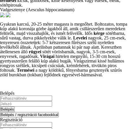
termései
kicsik, gömbösek, kissé kesernyések vagy édesek, élénk,
sötétpirosak.
Vadgesztenye (Aesculus hippocastanum)
Gyakran karcsú, 20-25 méter magasra is megnőhet. Boltozatos, tompa
kúp alakú koronája görbe ágakból áll, amik csillárszerűen meredeken
feltörők, majd visszahajlók, és ismét felívelők. Idős
kérge
sötétbarna,
sűrű vastag, durva pikkelyekbe válik le.
Levelei
nagyok, 25 cm-esek,
tenyeresen összetettek: 5-7 kétszeresen fűrészes szélű nyeletlen
levélkéből állnak. Áprilisban pattannak ki pár nap alatt. Keresztben
átellenesen álló
rügyei
sötét vörösbarnák, nagyok, 3-5 cm-esek,
enyvesek, ragadósak.
Virágai
hirtelen megnyíló, 15-30 cm hosszú
gyertyaszerűen felálló kúp alakú bugák. Virágszirmai kissé hullámos
rongyos szélűek, kicsípett csúcsúak, krémfehérek, tövükön piros
foltosak.
Termései
a nagy köldökű, fényesbarna gesztenyék szúrós
zöld burokban (tokban) fejlődnek egyesével-hármasával.
Belépés
Regisztráció